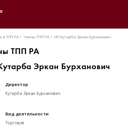
а
о в ТПП РА
Члены ТПП РА
ИП Кутарба Эркан Бурханович
ны ТПП РА
Кутарба Эркан Бурханович
Директор
Кутарба Эркан Бурханович
Вид деятельности
Торговля