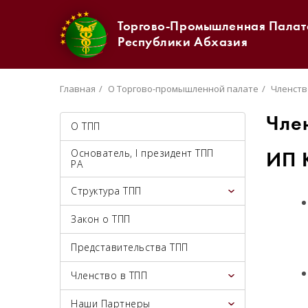
Торгово-Промышленная Палат
Республики Абхазия
Главная
О Торгово-промышленной палате
Членств
Чле
О ТПП
Основатель, I президент ТПП
ИП 
РА
Структура ТПП
Закон о ТПП
Представительства ТПП
Членство в ТПП
Наши Партнеры