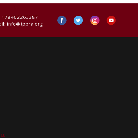
:
+78402263387
il:
info@tppra.org
рт