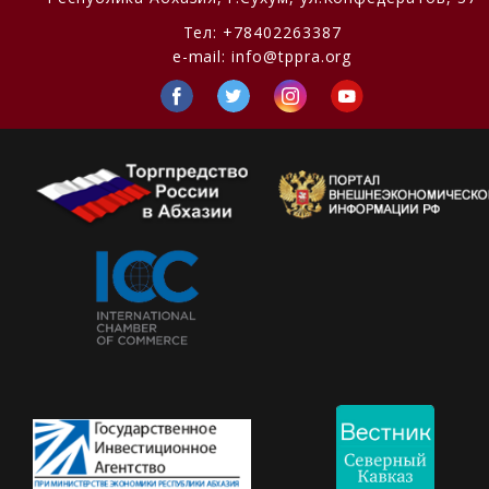
Тел:
+78402263387
e-mail:
info@tppra.org