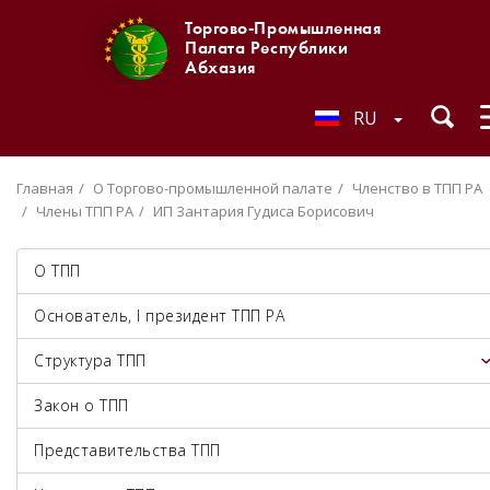
Торгово-Промышленная
Палата Республики
Абхазия
RU
Главная
О Торгово-промышленной палате
Членство в ТПП РА
Члены ТПП РА
ИП Зантария Гудиса Борисович
О ТПП
Основатель, I президент ТПП РА
Структура ТПП
Закон о ТПП
Представительства ТПП