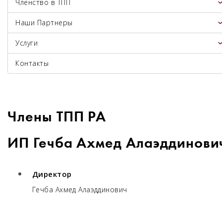
Членство в ТПП
Наши Партнеры
Услуги
Контакты
Члены ТПП РА
ИП Гечба Ахмед Алаэддинови
Директор
Гечба Ахмед Алаэддинович