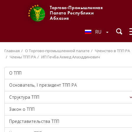
Торгово-Промышленная
Палата Республики
Абхазия
RU
Главная
О Торгово-промышленной палате
Членство в ТПП РА
Члены ТПП РА
ИП Гечба Ахмед Алаэддинович
О ТПП
Основатель, I президент ТПП РА
Структура ТПП
Закон о ТПП
Представительства ТПП