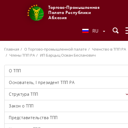
Торгово-Промышленная
Палата Республики
Абхазия
RU
Главная
О Торгово-промышленной палате
Членство в ТПП РА
Члены ТПП РА
ИП Барцыц Осман Бесланович
О ТПП
Основатель, I президент ТПП РА
Структура ТПП
Закон о ТПП
Представительства ТПП