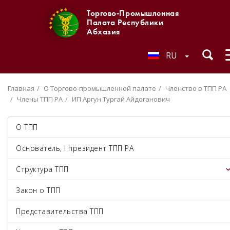
Торгово-Промышленная
Палата Республики
Абхазия
RU
Главная
О Торгово-промышленной палате
Членство в ТПП РА
Члены ТПП РА
ИП Аргун Тургай Айдоганович
О ТПП
Основатель, I президент ТПП РА
Структура ТПП
Закон о ТПП
Представительства ТПП