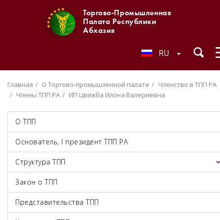
Торгово-Промышленная
Палата Республики
Абхазия
RU
Главная
О Торгово-промышленной палате
Членство в ТПП РА
Члены ТПП РА
ИП Цвижба Илона Валериевна
О ТПП
Основатель, I президент ТПП РА
Структура ТПП
Закон о ТПП
Представительства ТПП