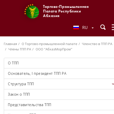
Торгово-Промышленная
Палата Республики
Абхазия
RU
Главная
О Торгово-промышленной палате
Членство в ТПП РА
Члены ТПП РА
ООО "АбхазМорПром"
О ТПП
Основатель, I президент ТПП РА
Структура ТПП
Закон о ТПП
Представительства ТПП