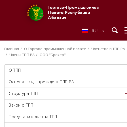
Торгово-Промышленная
Палата Республики
Абхазия
RU
Главная
О Торгово-промышленной палате
Членство в ТПП РА
Члены ТПП РА
ООО "Брокер"
О ТПП
Основатель, I президент ТПП РА
Структура ТПП
Закон о ТПП
Представительства ТПП