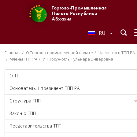
Торгово-Промышленная
Палата Республики
Абхазия
RU
Главная
О Торгово-промышленной палате
Членство в ТПП РА
Члены ТПП РА
ИП Тосун-оглы Гульнара Энверовна
О ТПП
Основатель, I президент ТПП РА
Структура ТПП
Закон о ТПП
Представительства ТПП