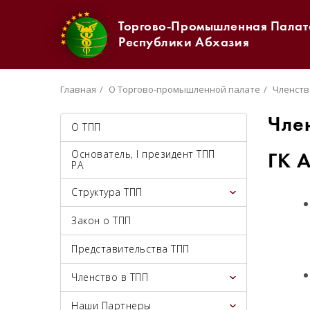
Торгово-Промышленная Палат
Республики Абхазия
Главная
О Торгово-промышленной палате
Членств
Чле
О ТПП
Основатель, I президент ТПП
ГК 
РА
Структура ТПП
Закон о ТПП
Представительства ТПП
Членство в ТПП
Наши Партнеры