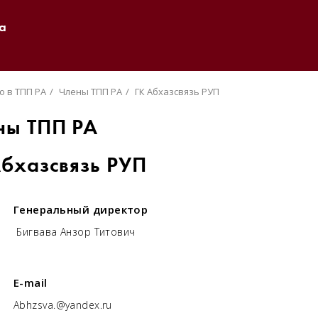
а
о в ТПП РА
Члены ТПП РА
ГК Абхазсвязь РУП
ны ТПП РА
Абхазсвязь РУП
Генеральный директор
Бигвава Анзор Титович
E-mail
Abhzsva.@yandex.ru