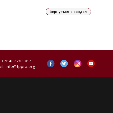
Вернуться в раздел
:
+78402263387
il:
info@tppra.org