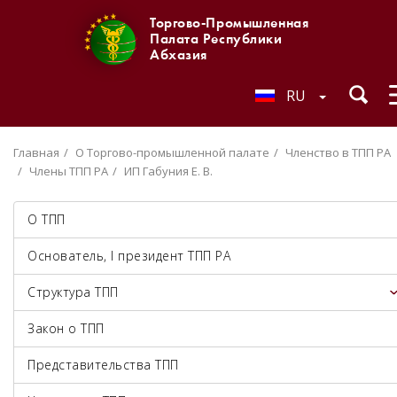
Торгово-Промышленная
Палата Республики
Абхазия
RU
Главная
О Торгово-промышленной палате
Членство в ТПП РА
Члены ТПП РА
ИП Габуния Е. В.
О ТПП
Основатель, I президент ТПП РА
Структура ТПП
Закон о ТПП
Представительства ТПП