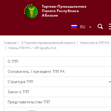
Торгово-Промышленная
Палата Республики
Абхазия
RU
Главная
О Торгово-промышленной палате
Членство в ТПП РА
Члены ТПП РА
ИП Цушба Х.А.
О ТПП
Основатель, I президент ТПП РА
Структура ТПП
Закон о ТПП
Представительства ТПП