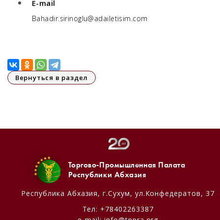
E-mail
Bahadir.sirinoglu@adailetisim.com
Вернуться в раздел
Торгово-Промышленная Палата
Республики Абхазия
Республика Абхазия,
г.Сухум, ул.Конфедератов, 37
Тел:
+78402263387
e-mail:
info@tppra.org