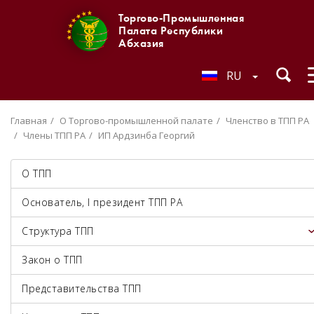
Торгово-Промышленная
Палата Республики
Абхазия
RU
Главная
О Торгово-промышленной палате
Членство в ТПП РА
Члены ТПП РА
ИП Ардзинба Георгий
О ТПП
Основатель, I президент ТПП РА
Структура ТПП
Закон о ТПП
Представительства ТПП