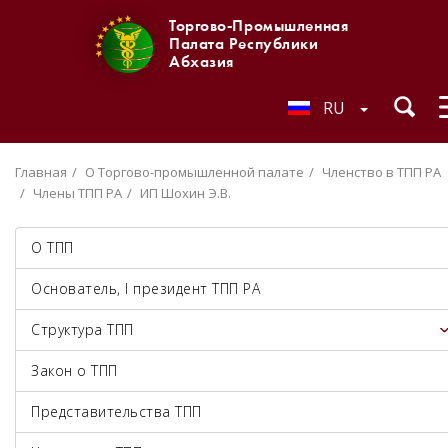
Торгово-Промышленная
Палата Республики
Абхазия
RU
Главная
О Торгово-промышленной палате
Членство в ТПП РА
Члены ТПП РА
ИП Шохин Э.В.
О ТПП
Основатель, I президент ТПП РА
Структура ТПП
Закон о ТПП
Представительства ТПП