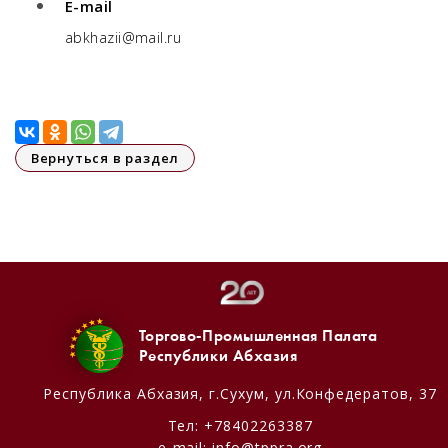
E-mail
abkhazii@mail.ru
Вернуться в раздел
Торгово-Промышленная Палата
Республики Абхазия
Республика Абхазия,
г.Сухум, ул.Конфедератов, 37
Тел:
+78402263387
e-mail:
info@tppra.org