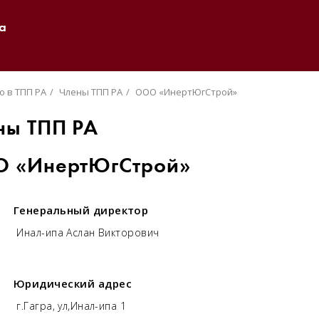
а
о в ТПП РА
Члены ТПП РА
ООО «ИнертЮгСтрой»
ны ТПП РА
 «ИнертЮгСтрой»
Генеральный директор
Инал-ипа Аслан Викторович
Юридический адрес
г.Гагра, ул,Инал-ипа 1