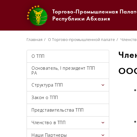
Торгово-Промышленная Палат
Республики Абхазия
Главная
О Торгово-промышленной палате
Членств
Чле
О ТПП
Основатель, I президент ТПП
ООО
РА
Структура ТПП
Закон о ТПП
Представительства ТПП
Членство в ТПП
Наши Партнеры