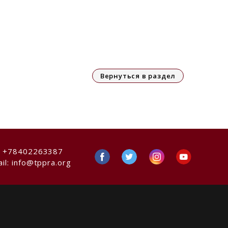
Вернуться в раздел
:
+78402263387
il:
info@tppra.org