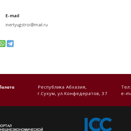
E-mail
inertyugstroi@mail.ru
Республика Абхазия,
Тел
Палата
г.Сухум, ул.Конфедератов, 37
e-ma