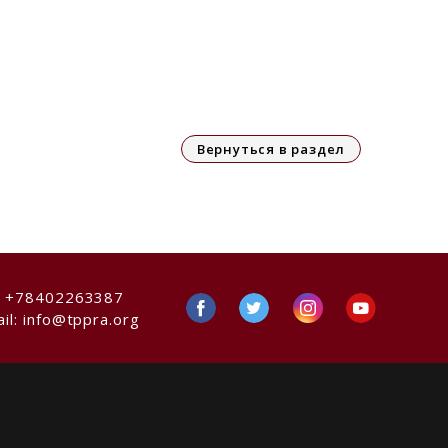
Вернуться в раздел
:
+78402263387
il:
info@tppra.org