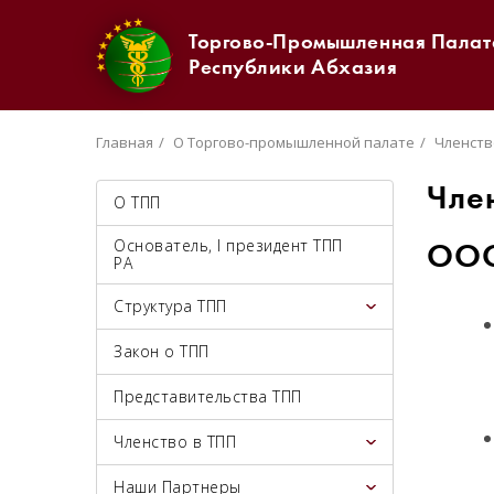
Торгово-Промышленная Палат
Республики Абхазия
Главная
О Торгово-промышленной палате
Членств
Чле
О ТПП
Основатель, I президент ТПП
ООО
РА
Структура ТПП
Закон о ТПП
Представительства ТПП
Членство в ТПП
Наши Партнеры