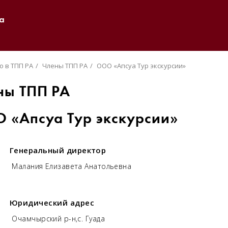
а
о в ТПП РА
Члены ТПП РА
ООО «Апсуа Тур экскурсии»
ны ТПП РА
 «Апсуа Тур экскурсии»
Генеральный директор
Малания Елизавета Анатольевна
Юридический адрес
Очамчырский р-н,с. Гуада