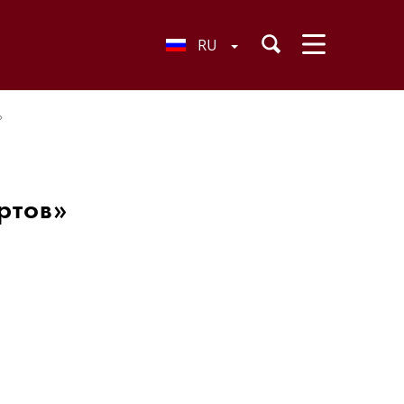
RU
»
ртов»