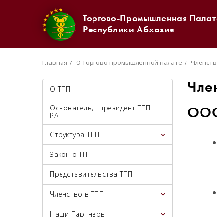
Торгово-Промышленная Палат
Республики Абхазия
Главная
О Торгово-промышленной палате
Членств
Чле
О ТПП
Основатель, I президент ТПП
ООО
РА
Структура ТПП
Закон о ТПП
Представительства ТПП
Членство в ТПП
Наши Партнеры