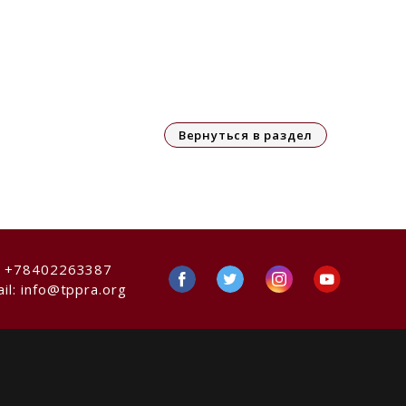
Вернуться в раздел
:
+78402263387
il:
info@tppra.org