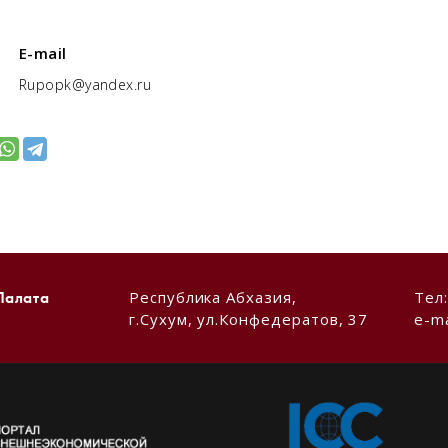
E-mail
Rupopk@yandex.ru
Республика Абхазия,
Тел
Палата
г.Сухум, ул.Конфедератов, 37
e-ma