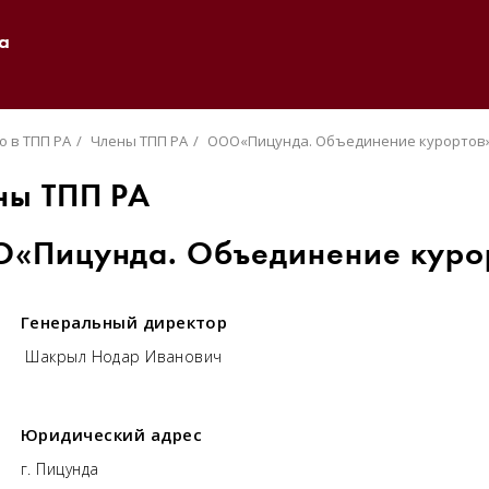
а
о в ТПП РА
Члены ТПП РА
ООО«Пицунда. Объединение курортов
ны ТПП РА
«Пицунда. Объединение куро
Генеральный директор
Шакрыл Нодар Иванович
Юридический адрес
г. Пицунда