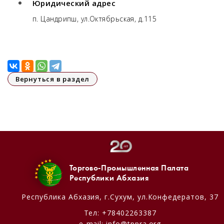
Юридический адрес
п. Цандрипш,​ ул.Октябрьская, д.115
Вернуться в раздел
Торгово-Промышленная Палата
Республики Абхазия
Республика Абхазия,
г.Сухум, ул.Конфедератов, 37
Тел:
+78402263387
e-mail:
info@tppra.org