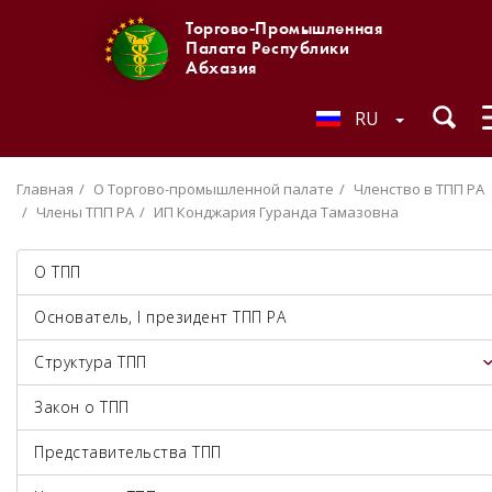
Торгово-Промышленная
Палата Республики
Абхазия
RU
Главная
О Торгово-промышленной палате
Членство в ТПП РА
Члены ТПП РА
ИП Конджария Гуранда Тамазовна
О ТПП
Основатель, I президент ТПП РА
Структура ТПП
Закон о ТПП
Представительства ТПП