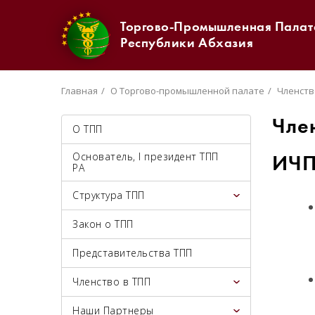
Торгово-Промышленная Палат
Республики Абхазия
Главная
О Торгово-промышленной палате
Членств
Чле
О ТПП
Основатель, I президент ТПП
ИЧП
РА
Структура ТПП
Закон о ТПП
Представительства ТПП
Членство в ТПП
Наши Партнеры