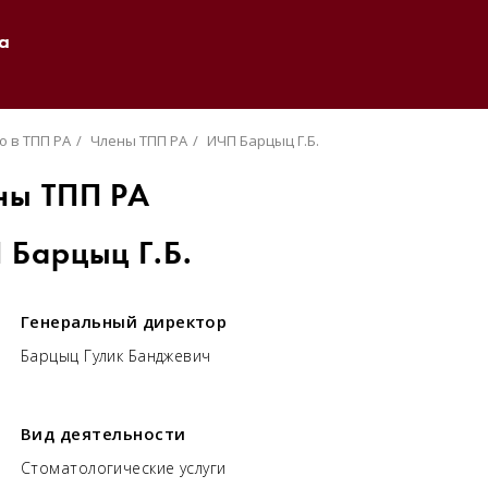
а
о в ТПП РА
Члены ТПП РА
ИЧП Барцыц Г.Б.
ны ТПП РА
 Барцыц Г.Б.
Генеральный директор
Барцыц Гулик Банджевич
Вид деятельности
​Стоматологические услуги