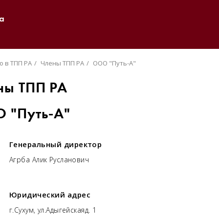
а
о в ТПП РА
Члены ТПП РА
ООО "Путь-А"
ны ТПП РА
 "Путь-А"
Генеральный директор
Агрба Алик Русланович
Юридический адрес
г.Сухум, ул.Адыгейскаяд. 1