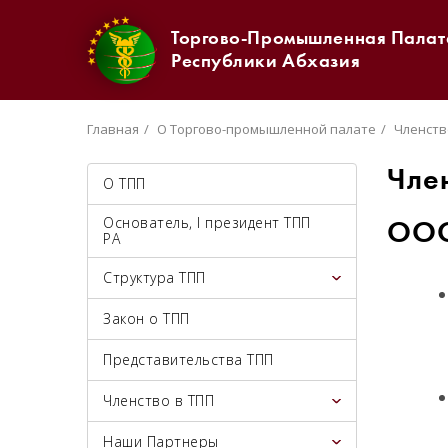
Торгово-Промышленная Палат
Республики Абхазия
Главная
О Торгово-промышленной палате
Членств
Чле
О ТПП
Основатель, I президент ТПП
ООО
РА
Структура ТПП
Закон о ТПП
Представительства ТПП
Членство в ТПП
Наши Партнеры