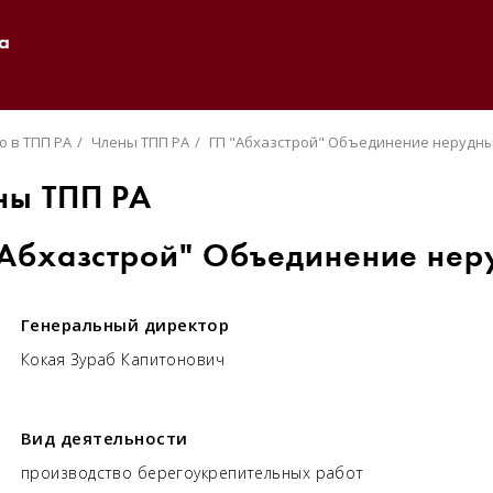
а
о в ТПП РА
Члены ТПП РА
ГП "Абхазстрой" Объединение нерудн
ны ТПП РА
"Абхазстрой" Объединение нер
Генеральный директор
Кокая Зураб Капитонович
Вид деятельности
производство берегоукрепительных работ