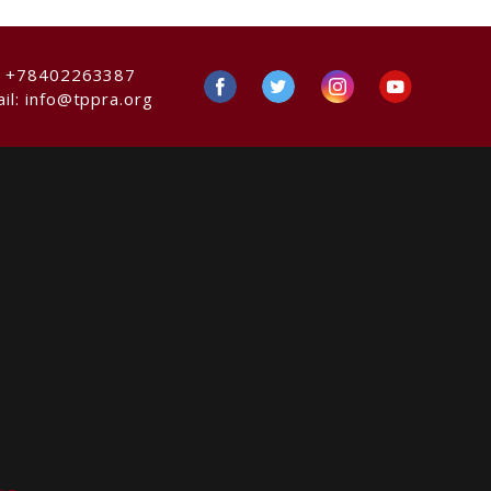
:
+78402263387
il:
info@tppra.org