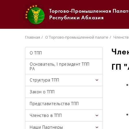
Торгово-Промышленная Палат
Республики Абхазия
Главная
О Торгово-промышленной палате
Членств
Чле
О ТПП
Основатель, I президент ТПП
ГП 
РА
Структура ТПП
Закон о ТПП
Представительства ТПП
Членство в ТПП
Наши Партнеры