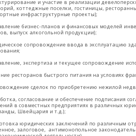
ктурирование и участие в реализации девелоперск
орий, коттеджные поселки, гостиницы, ресторанны
ортные инфраструктурные проекты);
авление бизнес-планов и финансовых моделей инв
ов, выпуск алкогольной продукции);
ическое сопровождение ввода в эксплуатацию зда
ования;
авление, экспертиза и текущее сопровождение исп
ание ресторанов быстрого питания на условиях фра
овождение сделок по приобретению нежилой недв
аботка, согласование и обеспечение подписания с
ений в совместных предприятиях в различных юрис
анды, Швейцария и т.д.);
отовка юридических заключений по различным отр
нное, залоговое, антимонопольное законодатель
экономической деятельности).