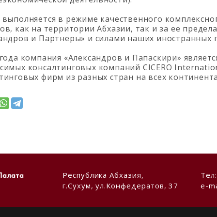
 выполняется в режиме качественного комплексно
ов, как на территории Абхазии, так и за ее преде
андров и Партнеры» и силами наших иностранных 
 года компания «Александров и Папаскири» являе
симых консалтинговых компаний CICERO Internation
тинговых фирм из разных стран на всех континент
Республика Абхазия,
Тел
Палата
г.Сухум, ул.Конфедератов, 37
e-ma