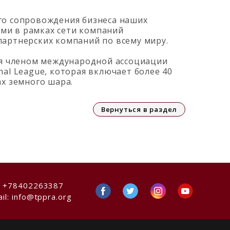
го сопровождения бизнеса наших
лами в рамках сети компаний
партнерских компаний по всему миру.
тся членом международной ассоциации
al League, которая включает более 40
ах земного шара.
Вернуться в раздел
:
+78402263387
il:
info@tppra.org