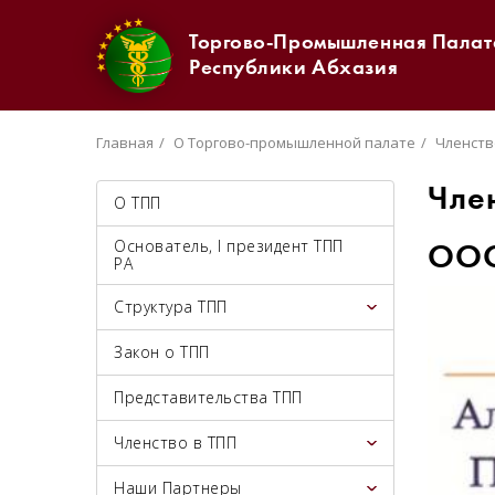
Торгово-Промышленная Палат
Республики Абхазия
Главная
О Торгово-промышленной палате
Членств
Чле
О ТПП
Основатель, I президент ТПП
ООО
РА
Структура ТПП
Закон о ТПП
Представительства ТПП
Членство в ТПП
Наши Партнеры