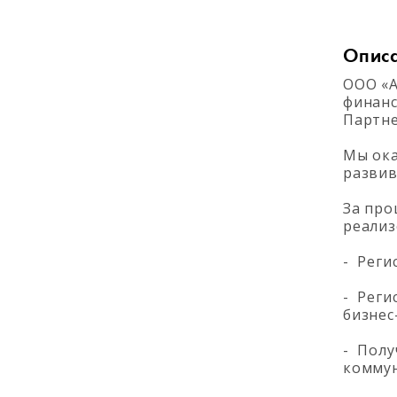
Опис
ООО «А
финанс
Партне
Мы ока
развив
За про
реализ
- Реги
- Реги
бизнес
- Полу
коммун