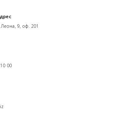
дрес
 Леона, 9, оф. 201
 10 00
iz