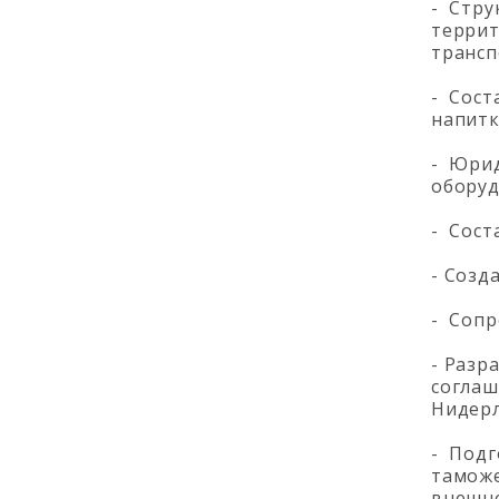
- Стру
террит
трансп
- Сост
напитк
- Юрид
оборуд
- Сост
- Созд
- Сопр
- Разр
соглаш
Нидерл
- Подг
таможе
внешне