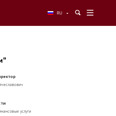
RU
и"
иректор
Вячеславович
сти
нансовые услуги