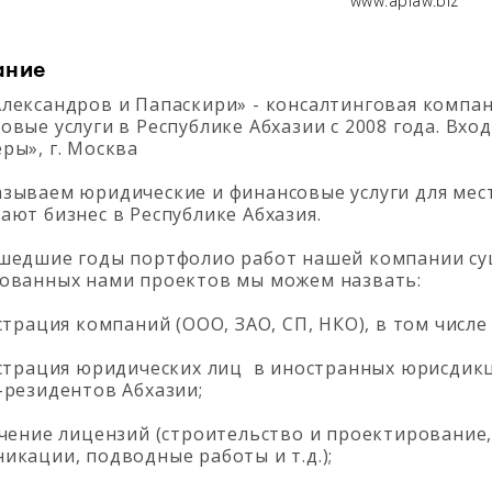
www.aplaw.biz
ание
лександров и Папаскири» - консалтинговая компа
овые услуги в Республике Абхазии с 2008 года. Вхо
ры», г. Москва
зываем юридические и финансовые услуги для мес
ают бизнес в Республике Абхазия.
шедшие годы портфолио работ нашей компании су
ованных нами проектов мы можем назвать:
страция компаний (ООО, ЗАО, СП, НКО), в том числ
страция юридических лиц в иностранных юрисдикция
-резидентов Абхазии;
чение лицензий (строительство и проектирование, 
икации, подводные работы и т.д.);