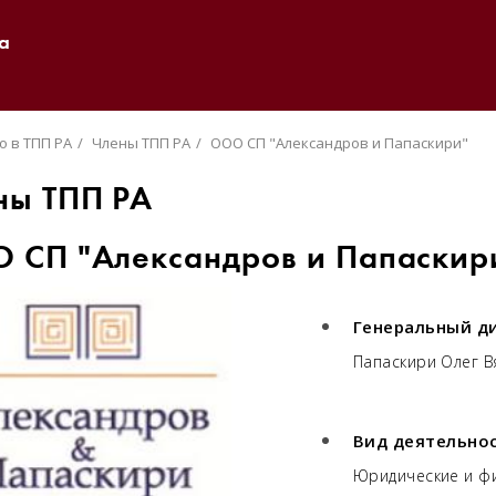
а
о в ТПП РА
Члены ТПП РА
ООО СП "Александров и Папаскири"
ны ТПП РА
 СП "Александров и Папаскир
Генеральный д
Папаскири Олег 
Вид деятельно
Юридические и фи