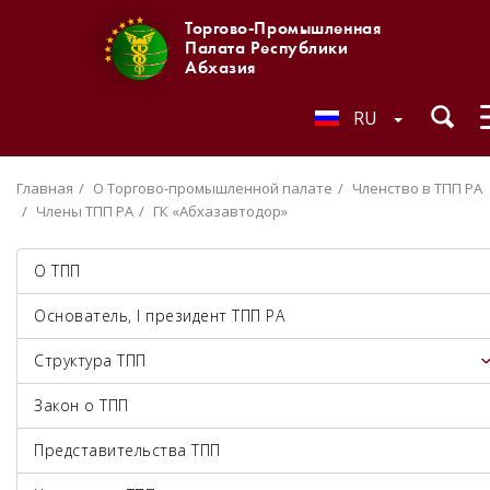
Торгово-Промышленная
Палата Республики
Абхазия
RU
Главная
О Торгово-промышленной палате
Членство в ТПП РА
Члены ТПП РА
ГК «Абхазавтодор»
О ТПП
Основатель, I президент ТПП РА
Структура ТПП
Закон о ТПП
Представительства ТПП