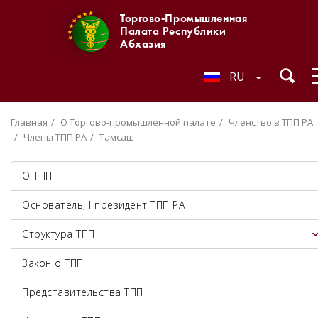
Торгово-Промышленная
Палата Республики
Абхазия
RU
Главная
О Торгово-промышленной палате
Членство в ТПП РА
Члены ТПП РА
Тамсаш
О ТПП
Основатель, I президент ТПП РА
Структура ТПП
Закон о ТПП
Представительства ТПП