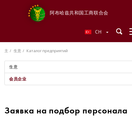
阿布哈兹共和国工商联合会
CH
主
生意
Каталог предприятий
生意
会员企业
Заявка на подбор персонала