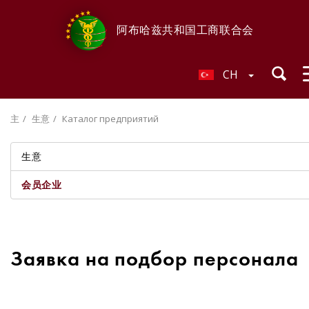
阿布哈兹共和国工商联合会
CH
主
生意
Каталог предприятий
生意
会员企业
Заявка на подбор персонала