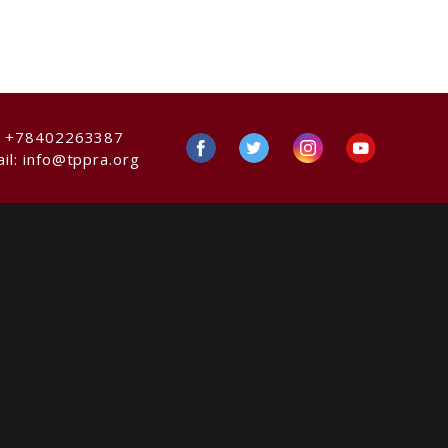
:
+78402263387
il:
info@tppra.org