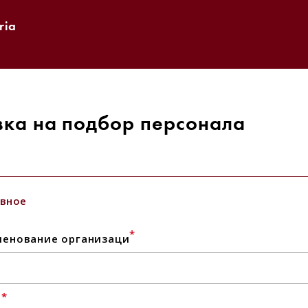
ria
вка на подбор персонала
вное
*
енование организаци
*
l