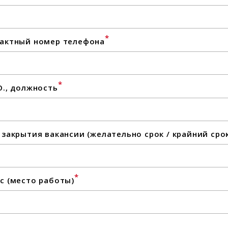
*
актный номер телефона
*
О., должность
 закрытия вакансии (желательно срок / крайний сро
*
с (место работы)