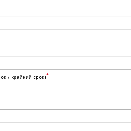
*
ок / крайний срок)