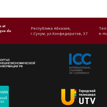
 et
Республика Абхазия,
Тел
ique de
г.Сухум, ул.Конфедератов, 37
e-ma