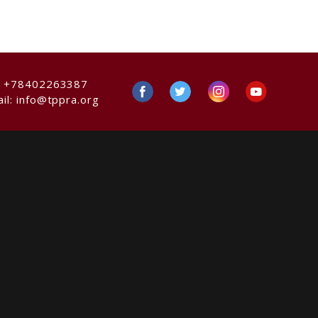
:
+78402263387
il:
info@tppra.org