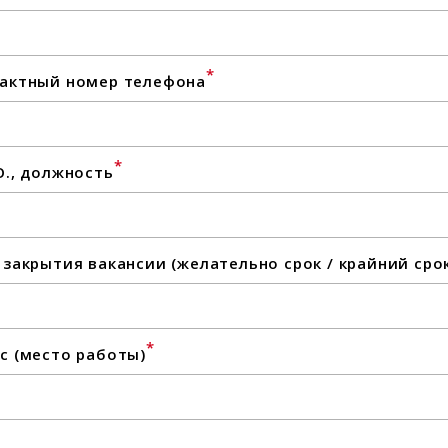
*
актный номер телефона
*
О., должность
 закрытия вакансии (желательно срок / крайний сро
*
с (место работы)