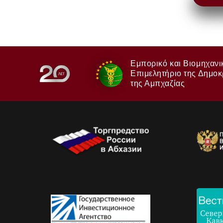
Εμπορικό και Βιομηχανι
Επιμελητήριο της Δημοκ
της Αμπχαζίας