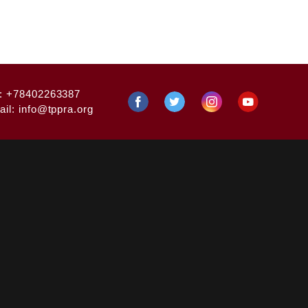
:
+78402263387
ail:
info@tppra.org