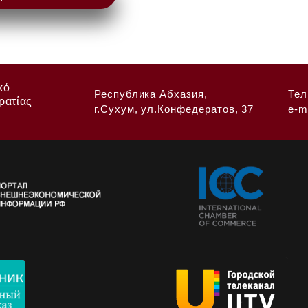
κό
Республика Абхазия,
Тел
ρατίας
г.Сухум, ул.Конфедератов, 37
e-m