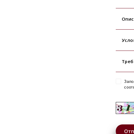
Опис
Усло
Треб
Запо
соот