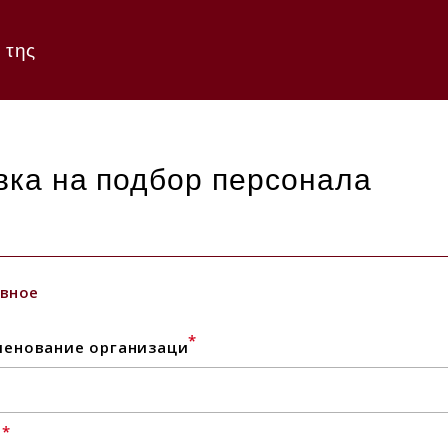
 της
вка на подбор персонала
вное
*
енование организаци
*
l