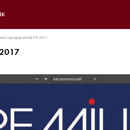
IK
алог предприятий РА 2017
 2017
Zoom
Zoom
Out
In