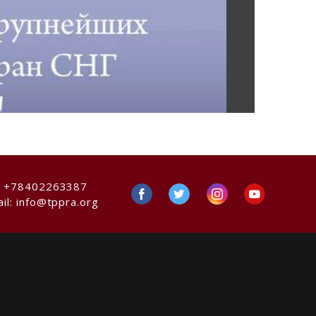
:
+78402263387
il:
info@tppra.org