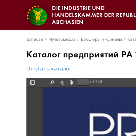
DIE INDUSTRIE UND
HANDELSKAMMER DER REPUBL
ABCHASIEN
Zuhause
Мультимедиа
Брошюры и журналы
Кат
Каталог предприятий РА
Открыть каталог
of 252
Toggle
Find
Previous
Next
Sidebar