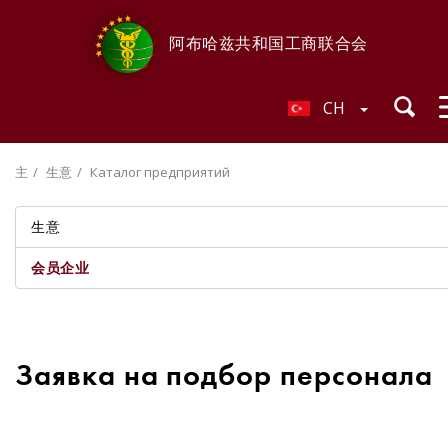
阿布哈兹共和国工商联合会
CH
主
生意
Каталог предприятий
生意
会员企业
Заявка на подбор персонала