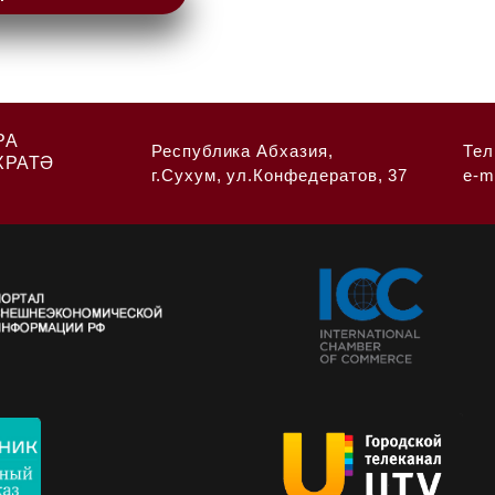
РА
Республика Абхазия,
Тел
ХРАТӘ
г.Сухум, ул.Конфедератов, 37
e-m