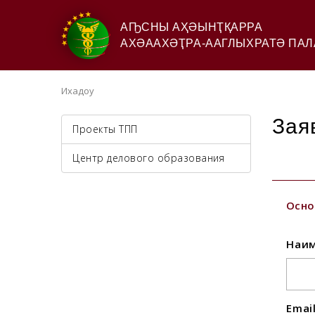
АҦСНЫ АҲӘЫНҬҚАРРА
АХӘААХӘҬРА-ААГЛЫХРАТӘ ПАЛ
Ихадоу
Зая
Проекты ТПП
Центр делового образования
Осно
Наим
Emai