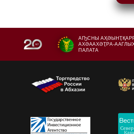
АҦСНЫ АҲӘЫНҬҚАР
АХӘААХӘҬРА-ААГЛЫ
ПАЛАТА