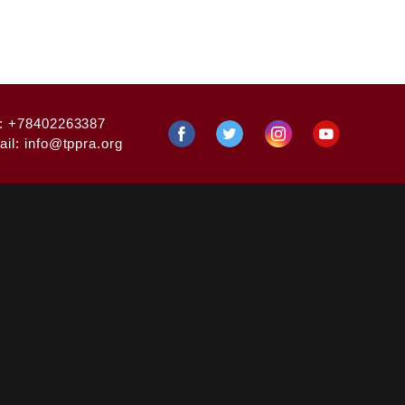
:
+78402263387
ail:
info@tppra.org