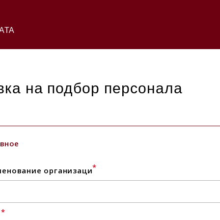
АТА
вка на подбор персонала
вное
*
енование организаци
*
l