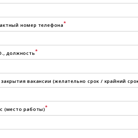
*
актный номер телефона
*
О., должность
 закрытия вакансии (желательно срок / крайний сро
*
с (место работы)