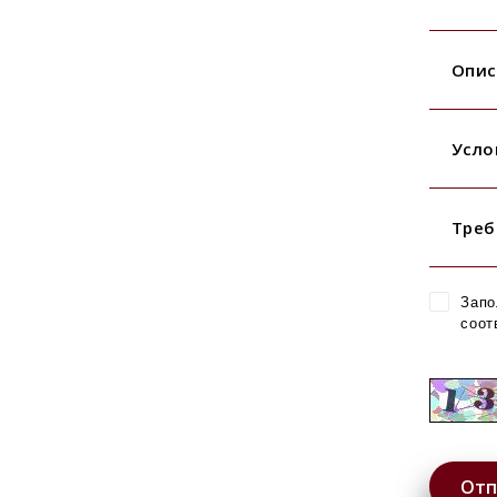
Опис
Усло
Треб
Запо
соот