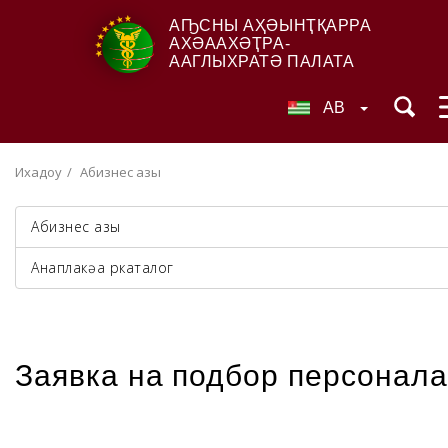
АҦСНЫ АҲӘЫНҬҚАРРА
АХӘААХӘҬРА-
ААГЛЫХРАТӘ ПАЛАТА
AB
Ихадоу
Абизнес азы
Абизнес азы
Анаплакқәа ркаталог
Заявка на подбор персонала