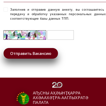
Заполнив и отправив данную анкету, вы соглашаетесь
передачу и обработку указанных персональных данны
соответствующие базы данных ТПП.
АҦСНЫ АҲӘЫНҬҚАРРА
АХӘААХӘҬРА-ААГЛЫХРАТӘ
ПАЛАТА