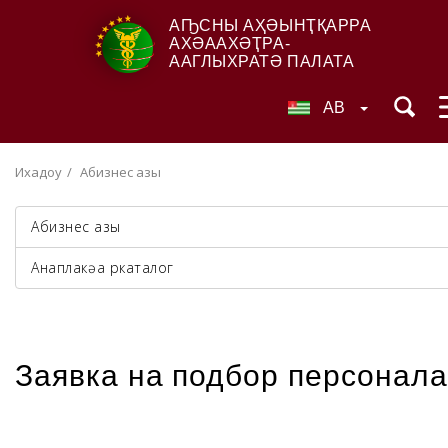
АҦСНЫ АҲӘЫНҬҚАРРА
АХӘААХӘҬРА-
ААГЛЫХРАТӘ ПАЛАТА
AB
Ихадоу
Абизнес азы
Абизнес азы
Анаплакқәа ркаталог
Заявка на подбор персонала