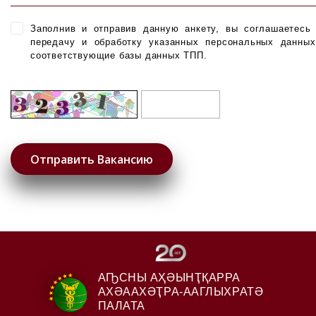
Заполнив и отправив данную анкету, вы соглашаетесь
передачу и обработку указанных персональных данны
соответствующие базы данных ТПП.
АҦСНЫ АҲӘЫНҬҚАРРА
АХӘААХӘҬРА-ААГЛЫХРАТӘ
ПАЛАТА