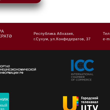
РА
Республика Абхазия,
Тел
ХРАТӘ
г.Сухум, ул.Конфедератов, 37
e-m