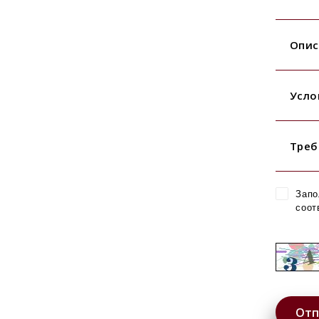
Опис
Усло
Треб
Запо
соот