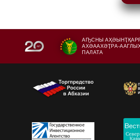
АҦСНЫ АҲӘЫНҬҚАР
АХӘААХӘҬРА-ААГЛЫ
ПАЛАТА