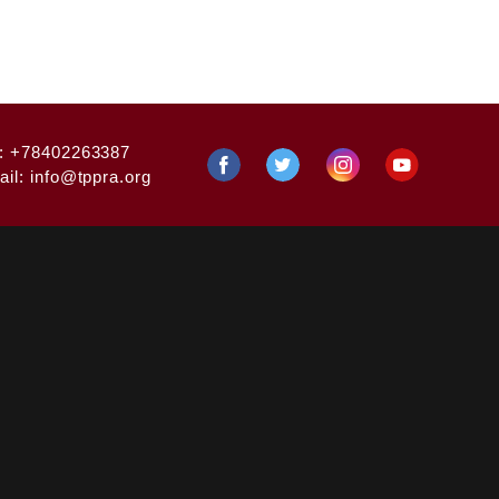
:
+78402263387
ail:
info@tppra.org