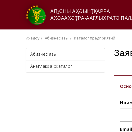
АҦСНЫ АҲӘЫНҬҚАРРА
АХӘААХӘҬРА-ААГЛЫХРАТӘ ПАЛ
Ихадоу
Абизнес азы
Каталог предприятий
Зая
Абизнес азы
Анаплакқәа ркаталог
Осно
Наим
Emai