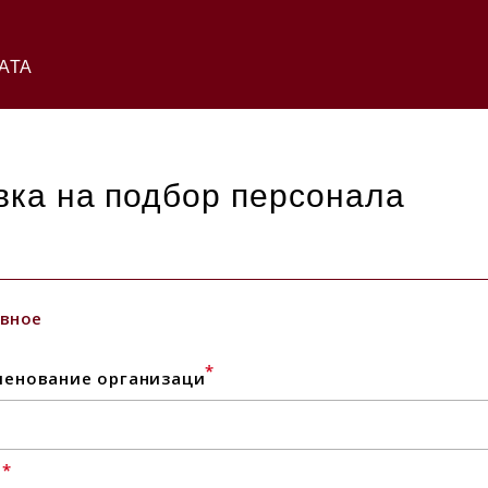
АТА
вка на подбор персонала
вное
*
енование организаци
*
l