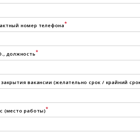
*
актный номер телефона
*
О., должность
 закрытия вакансии (желательно срок / крайний сро
*
с (место работы)