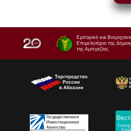
Εμπορικό και Βιομηχανι
Επιμελητήριο της Δημοκ
της Αμπχαζίας