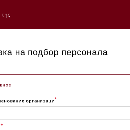
 της
вка на подбор персонала
вное
*
енование организаци
*
l