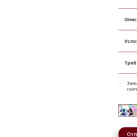
Опис
Усло
Треб
Запо
соот