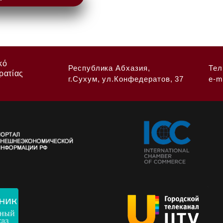
κό
Республика Абхазия,
Тел
ρατίας
г.Сухум, ул.Конфедератов, 37
e-m