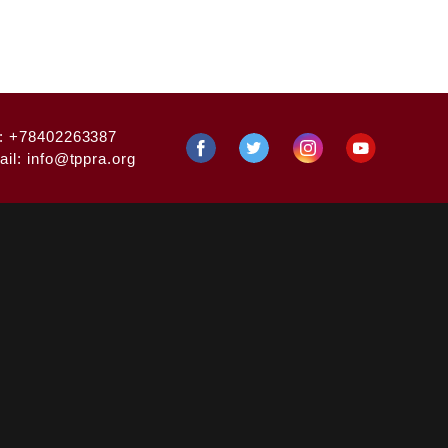
:
+78402263387
ail:
info@tppra.org