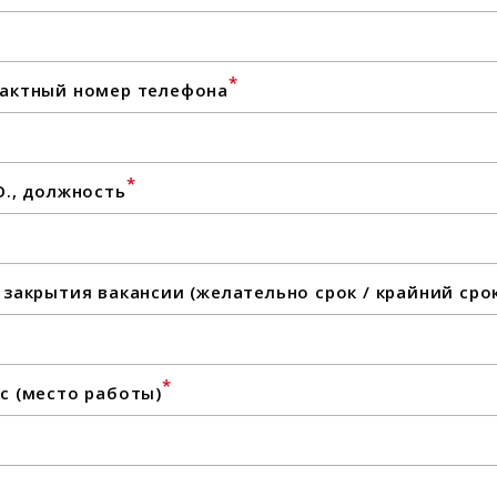
*
актный номер телефона
*
О., должность
 закрытия вакансии (желательно срок / крайний сро
*
с (место работы)