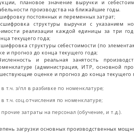
укции, плановое значение выручки и себестои
абельности производства на ближайшие годы.
сшифровку постоянных и переменных затрат;
асшифровка структуры выручки с указанием но
оимости реализации каждой единицы за три го
онца текущего года;
асшифровка структуры себестоимости (по элемента
ке и прогноз до конца текущего года;
Численность и реальная занятость производс
оменклатуре (администрация, ИТР, основной про
шествующие оценке и прогноз до конца текущего 
в т.ч. з/пл в разбивке по номенклатуре;
в т.ч. соц.отчисления по номенклатуре;
прочие затраты на персонал (обучение, и т.д.).
тепень загрузки основных производственных мощн