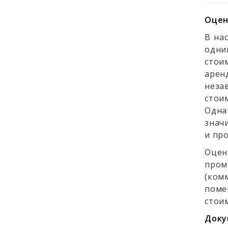
Оцен
В на
одни
стои
арен
неза
стои
Одна
зна
и пр
Оцен
пром
(ком
поме
стои
Доку