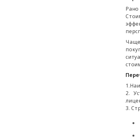
Рано
Стои
эффе
перс
Чаще
поку
ситу
стои
Пере
1.На
2. У
лице
3. Ст