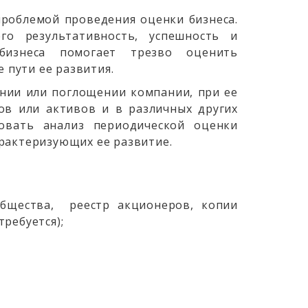
проблемой проведения оценки бизнеса.
го результативность, успешность и
 бизнеса помогает трезво оценить
 пути ее развития.
янии или поглощении компании, при ее
ов или активов и в различных других
овать анализ периодической оценки
рактеризующих ее
развитие.
общества, реестр акционеров, копии
ребуется);