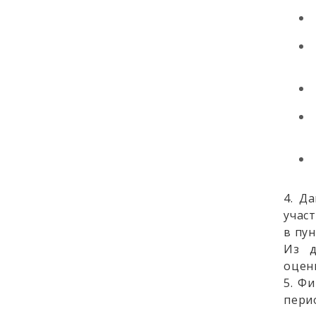
4. Д
учас
в пу
Из д
оцен
5. Ф
пери