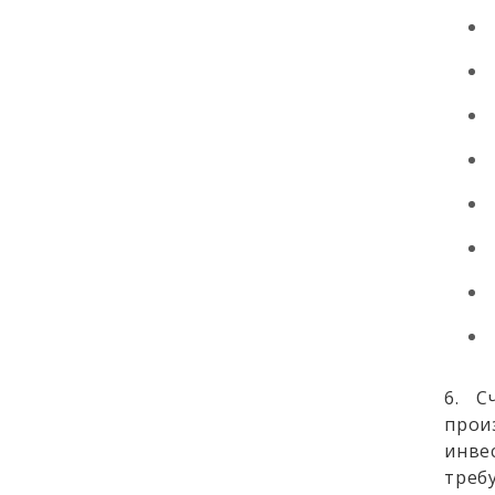
6. С
прои
инве
треб