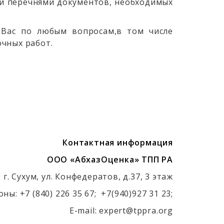
ми перечнями документов, необходимых
 Вас по любым вопросам,в том числе
очных работ.
Контактная информация
ООО «АбхазОценка» ТПП РА
:
г. Сухум, ул. Конфедератов, д.37, 3 этаж
оны:
+7 (840) 226 35 67; +7(940)927 31 23;
E
-
mail
:
expert
@
tp
pra.org