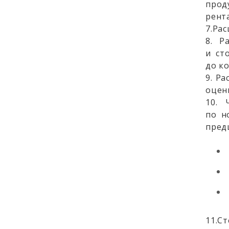
прод
рент
7.Ра
8. Р
и ст
до к
9. Р
оцен
10. 
по н
пред
11.С