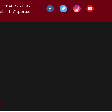
:
+78402263387
il:
info@tppra.org
рт