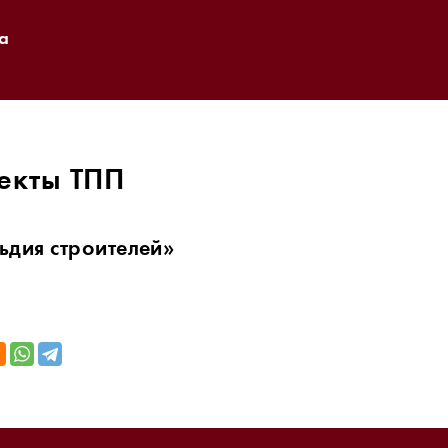
а
екты ТПП
ьдия строителей»