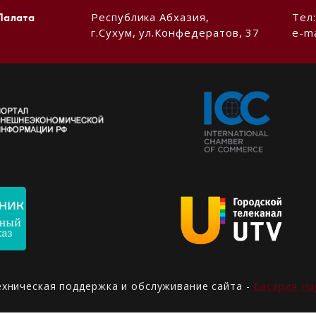
Республика Абхазия,
Тел
Палата
г.Сухум, ул.Конфедератов, 37
e-ma
ехническая поддержка и обслуживание сайта -
Басария На