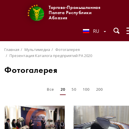
Торгово-Промышленная
Палата Республики
Абхазия
RU
Главная
Мультимедиа
Фотогалерея
Презентация Каталога предприятий РА 2020
Фотогалерея
Все
20
50
100
200