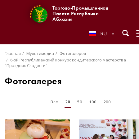
Торгово-Промышленная
Палата Республики
Абхазия
RU
Главная
Мультимедиа
Фотогалерея
6-ой Республиканский конкурс кондитерского мастерства
"Праздник Сладости"
Фотогалерея
Все
20
50
100
200