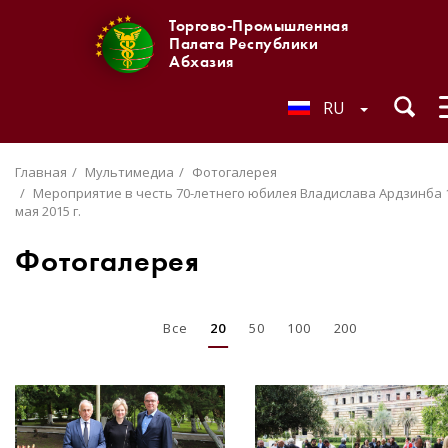
Торгово-Промышленная
Палата Республики
Абхазия
RU
Главная
Мультимедиа
Фотогалерея
Мероприятие в честь 70-летнего юбилея Владислава Ардзинба 
мая 2015 г.
Фотогалерея
Все
20
50
100
200