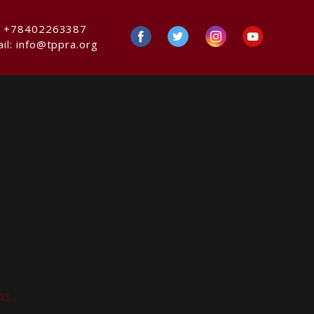
:
+78402263387
il:
info@tppra.org
рт