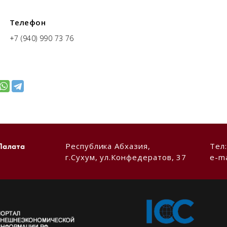
Телефон
+7 (940) 990 73 76
Республика Абхазия,
Тел
Палата
г.Сухум, ул.Конфедератов, 37
e-ma