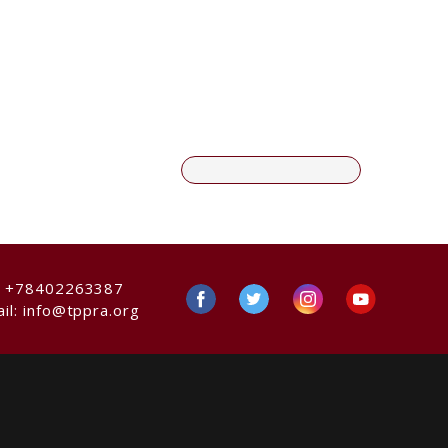
:
+78402263387
il:
info@tppra.org