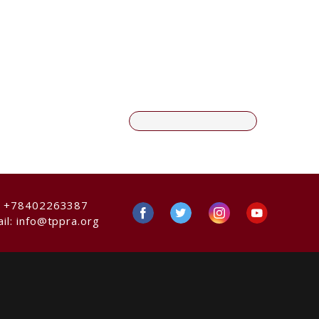
:
+78402263387
il:
info@tppra.org