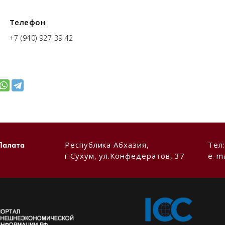
Телефон
+7 (940) 927 39 42
Республика Абхазия,
Тел
Палата
г.Сухум, ул.Конфедератов, 37
e-ma