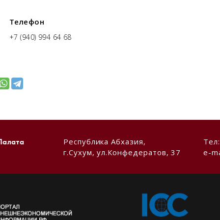
Телефон
+7 (940) 994 64 68
Республика Абхазия,
Тел
Палата
г.Сухум, ул.Конфедератов, 37
e-ma