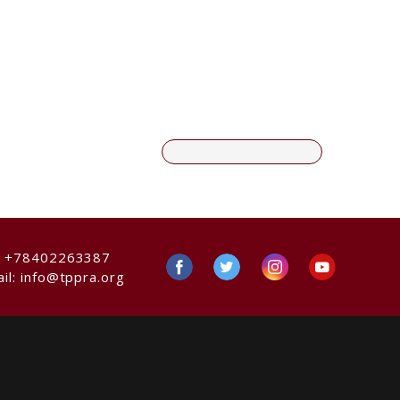
:
+78402263387
il:
info@tppra.org