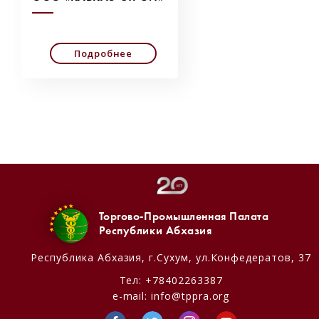
Подробнее
Торгово-Промышленная Палата
Республики Абхазия
Республика Абхазия,
г.Сухум, ул.Конфедератов, 37
Тел:
+78402263387
e-mail:
info@tppra.org