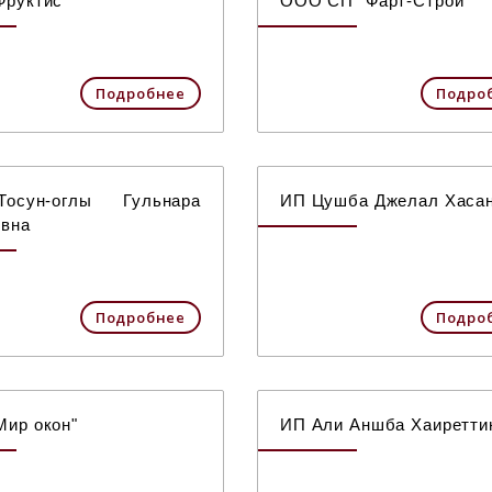
руктис"
ООО СП "Фарт-Строй"
Подробнее
Подро
сун-оглы Гульнара
ИП Цушба Джелал Хаса
овна
Подробнее
Подро
ир окон"
ИП Али Аншба Хаиретти