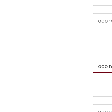
ООО "М
ООО Го