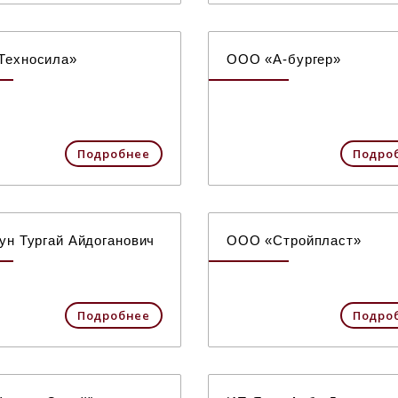
Техносила»
ООО «А-бургер»
Подробнее
Подро
ун Тургай Айдоганович
ООО «Стройпласт»
Подробнее
Подро