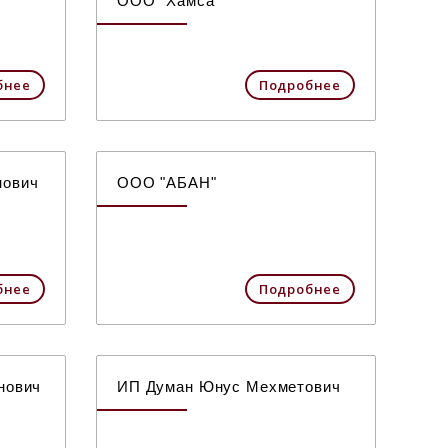
ООО "Хамса"
бнее
Подробнее
нович
ООО "АБАН"
бнее
Подробнее
нович
ИП Думан Юнус Мехметович