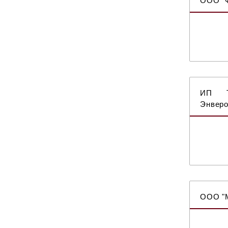
ООО "Ф
ИП То
Энвер
ООО "М