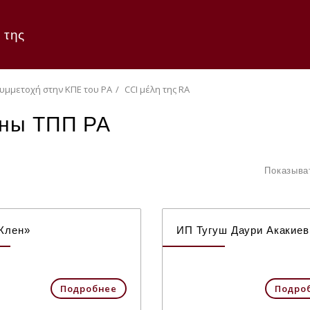
 της
υμμετοχή στην ΚΠΕ του ΡΑ
CCI μέλη της RA
ны ТПП РА
Показыва
Клен»
ИП Тугуш Даури Акакиев
Подробнее
Подро