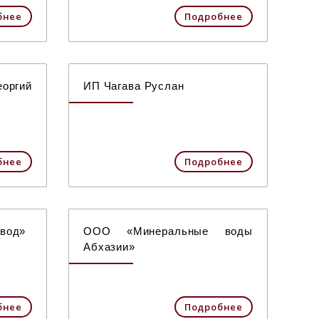
бнее
Подробнее
ргий
ИП Чагава Руслан
бнее
Подробнее
авод»
ООО «Минеральные воды
Абхазии»
бнее
Подробнее