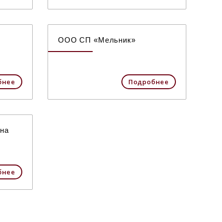
ООО СП «Мельник»
бнее
Подробнее
вна
бнее