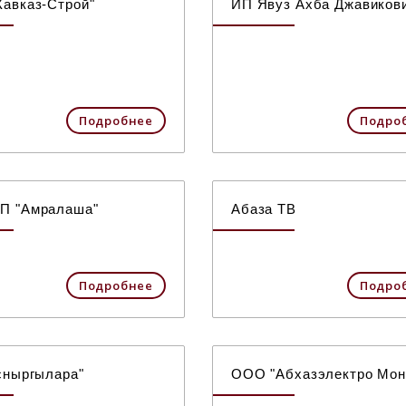
авказ-Строй"
ИП Явуз Ахба Джавиков
Подробнее
Подро
П "Амралаша"
Абаза ТВ
Подробнее
Подро
сныргылара"
ООО "Абхазэлектро Мон