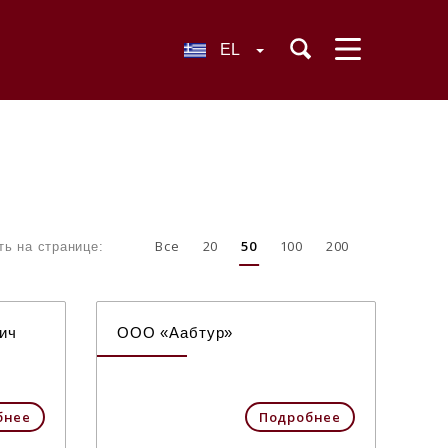
EL
Все
20
50
100
200
ть на странице:
ич
ООО «Аабтур»
бнее
Подробнее