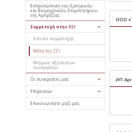
Εκπροσώπηση του Εμπορικόυ
και Βιομηχανικόυ Επιμελητήριου
της Αμπχαζίας
ООО «
Συμμετοχή στην CCI
Έντυπο συμμετοχής
Μέλη της CCI
Μητρώο αξιόπιστων
συνεργατών
Οι συνεργάτες μας
ИП Арг
Υπηρεσιών
Επικοινωνήστε μαζί μας