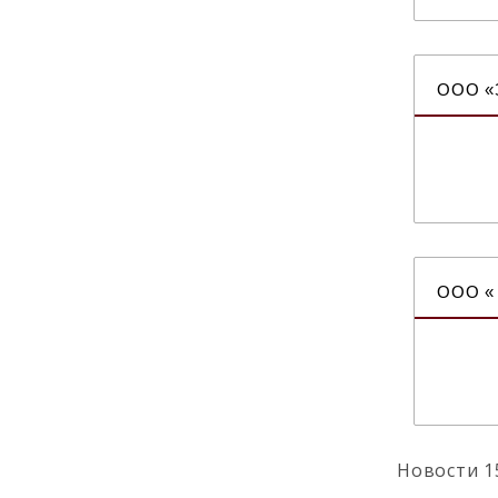
ООО «З
ООО « 
Новости 15