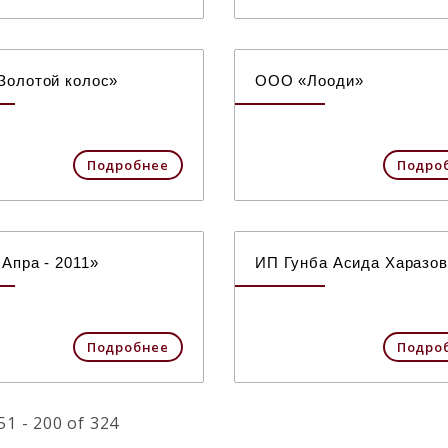
олотой колос»
ООО «Лооди»
Подробнее
Подро
Апра - 2011»
ИП Гунба Асида Харазо
Подробнее
Подро
1 - 200 of 324