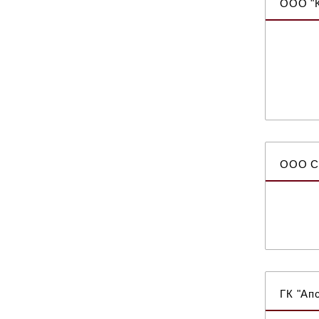
ООО "К
ООО С
ГК "Ап