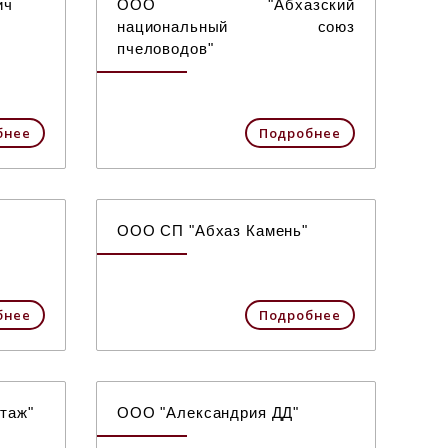
ич
ООО "Абхазский
национальный союз
пчеловодов"
бнее
Подробнее
ООО СП "Абхаз Камень"
бнее
Подробнее
таж"
ООО "Александрия ДД"