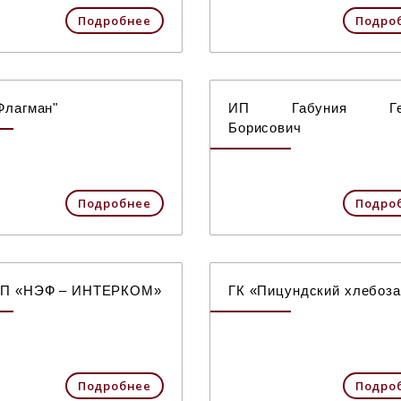
Подробнее
Подро
Флагман"
ИП Габуния Гео
Борисович
Подробнее
Подро
П «НЭФ – ИНТЕРКОМ»
ГК «Пицундский хлебоз
Подробнее
Подро