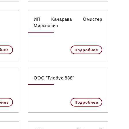
ИП Качарава Омистер
Миронович
бнее
Подробнее
ООО "Глобус 888"
бнее
Подробнее