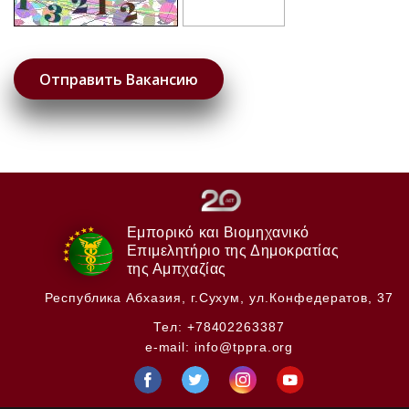
Εμπορικό και Βιομηχανικό
Επιμελητήριο της Δημοκρατίας
της Αμπχαζίας
Республика Абхазия,
г.Сухум, ул.Конфедератов, 37
Тел:
+78402263387
e-mail:
info@tppra.org