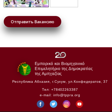
Εμπορικό και Βιομηχανικό
Επιμελητήριο της Δημοκρατίας
της Αμπχαζίας
Республика Абхазия,
г.Сухум, ул.Конфедератов, 37
Тел:
+78402263387
e-mail:
info@tppra.org